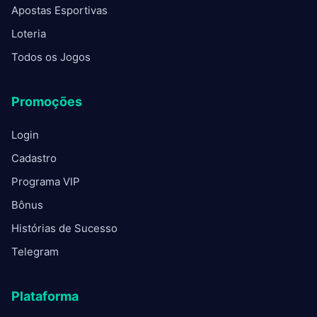
Apostas Esportivas
Loteria
Todos os Jogos
Promoções
Login
Cadastro
Programa VIP
Bônus
Histórias de Sucesso
Telegram
Plataforma