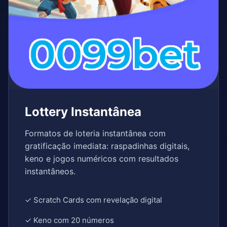
Lottery Instantânea
Formatos de loteria instantânea com
gratificação imediata: raspadinhas digitais,
keno e jogos numéricos com resultados
instantâneos.
✓ Scratch Cards com revelação digital
✓ Keno com 20 números