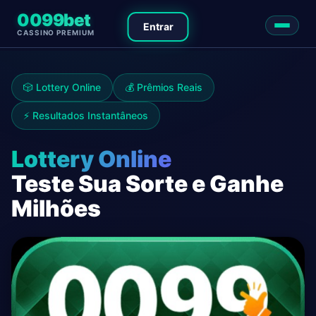
0099bet
Entrar
CASSINO PREMIUM
🎲 Lottery Online
💰 Prêmios Reais
⚡ Resultados Instantâneos
Lottery Online
Teste Sua Sorte e Ganhe
Milhões