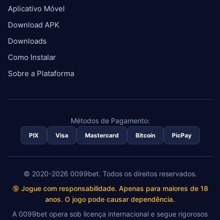
Aplicativo Móvel
Download APK
Downloads
Como Instalar
Sobre a Plataforma
Métodos de Pagamento:
PIX
Visa
Mastercard
Bitcoin
PicPay
© 2020-2026 0099bet. Todos os direitos reservados.
🔞 Jogue com responsabilidade. Apenas para maiores de 18
anos. O jogo pode causar dependência.
A 0099bet opera sob licença internacional e segue rigorosos