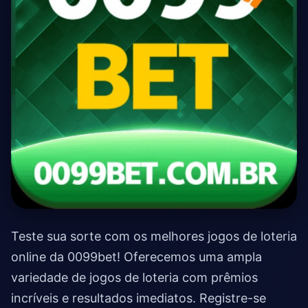
Teste sua sorte com os melhores jogos de loteria
online da 0099bet! Oferecemos uma ampla
variedade de jogos de loteria com prêmios
incríveis e resultados imediatos. Registre-se