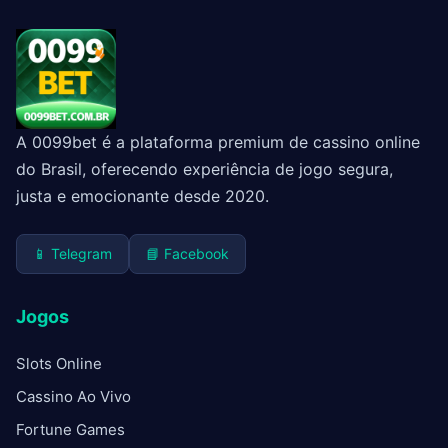
A 0099bet é a plataforma premium de cassino online
do Brasil, oferecendo experiência de jogo segura,
justa e emocionante desde 2020.
📱 Telegram
📘 Facebook
Jogos
Slots Online
Cassino Ao Vivo
Fortune Games