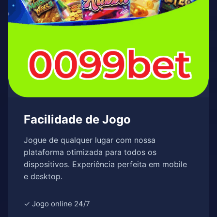
Facilidade de Jogo
Jogue de qualquer lugar com nossa
plataforma otimizada para todos os
dispositivos. Experiência perfeita em mobile
e desktop.
✓ Jogo online 24/7