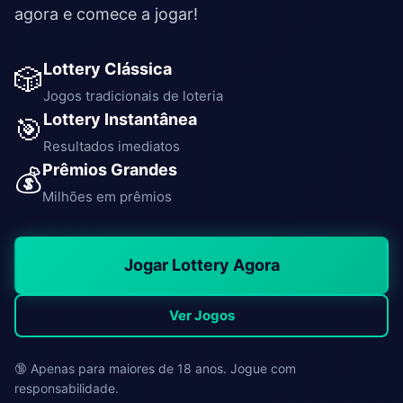
agora e comece a jogar!
Lottery Clássica
🎲
Jogos tradicionais de loteria
Lottery Instantânea
🎯
Resultados imediatos
Prêmios Grandes
💰
Milhões em prêmios
Jogar Lottery Agora
Ver Jogos
🔞 Apenas para maiores de 18 anos. Jogue com
responsabilidade.